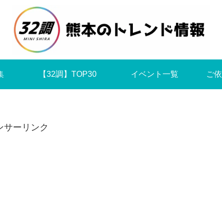
集
【32調】TOP30
イベント一覧
ご依
ンサーリンク