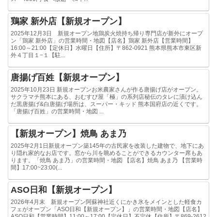
鶏家 新外店【新規オープン】
2025年12月3日 新規オープン地鶏炭火焼持ち帰り専門店が新外にオープ
ン「鶏家 新外店」の営業時間・地図【店名】鶏家 新外店【営業時間】
16:00～21:00【定休日】水曜日【住所】〒862-0921 熊本県熊本市東区新
外４丁目１−１【駐...
唐揚げ百姓【新規オープン】
2025年10月23日 新規オープンお米農家さんが作る唐揚げ店がオープン。
サクラマチ熊本にある、おむすび屋「極」の系列店秘伝のタレに漬け込ん
だ黒唐揚げ&白唐揚げ場所は、スーパー・キッド 熊本国府店の近くです。
「唐揚げ百姓」の営業時間・地図 ...
【新規オープン】焼鳥 あま乃
2025年2月1日新規オープン築145年の古民家を改装した建物で、地下にあ
り隠れ家的なお店です。窓から川を眺めることができるカウンター席もあ
ります。「焼鳥 あま乃」の営業時間・地図 【店名】焼鳥 あま乃 【営業時
間】17:00~23:00(...
ASO日和【新規オープン】
2026年4月末 新規オープン阿蘇神社近くにかき氷をメインとした軽食カ
フェがオープン「ASO日和【新規オープン】」の営業時間・地図【店名】
ASO日和【営業時間】11:00～17:00【定休日】不定休【住所】〒869-2612