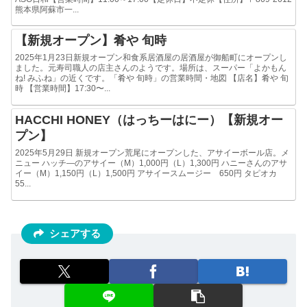
熊本県阿蘇市一...
【新規オープン】肴や 旬時
2025年1月23日新規オープン和食系居酒屋の居酒屋が御船町にオープンし
ました。元寿司職人の店主さんのようです。場所は、スーパー「よかもん
ね! みふね」の近くです。「肴や 旬時」の営業時間・地図 【店名】肴や 旬
時 【営業時間】17:30〜...
HACCHI HONEY（はっちーはにー）【新規オー
プン】
2025年5月29日 新規オープン荒尾にオープンした、アサイーボール店。メ
ニュー ハッチ―のアサイー（M）1,000円（L）1,300円 ハニーさんのアサ
イー（M）1,150円（L）1,500円 アサイースムージー 650円 タピオカ
55...
シェアする