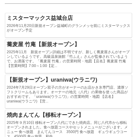
ミスターマックス益城台店
2026年11月20日新規オープン益城町のグランメッセ前にミスターマックス
がオープン予定
蕎麦屋 竹庵【新規オープン】
2025年11月 新規オープン詳細は不明ですが、新しく蕎麦屋さんがオープ
ンしているようです。高級温泉旅館『竹ふえ』さんが監修されているよう
で、お洒落です。「蕎麦屋 竹庵」の営業時間・地図【店名】蕎麦屋 竹庵
【営業時間】7:00～1:00【定...
【新規オープン】uraniwa(ウラニワ)
2024年7月29日オープン双子の方がオーナーのお店かき氷専門店、濃厚ソ
フトクリームもあります。オーナーの地元（八代）の果物を使った商品が
おすすめです。「uraniwa(ウラニワ)」の営業時間・地図 【店名】
uraniwa(ウラニワ) 【営...
焼肉まんてん【移転オープン】
2025年９月10日 移転オープン八代にできた焼肉店。同じ八代市から移転
オープンされました。食べ放題コースやセットメニューがございます。メ
ニュー 食べ放題 まんてんコース 3500円 食べ放題 ギュウギュウコー
ス 4500円 食べ放題 和牛...