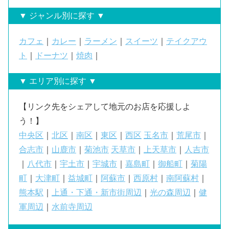
▼ ジャンル別に探す ▼
カフェ
｜
カレー
｜
ラーメン
｜
スイーツ
｜
テイクアウ
ト
｜
ドーナツ
｜
焼肉
｜
▼ エリア別に探す ▼
【リンク先をシェアして地元のお店を応援しよ
う！】
中央区
｜
北区
｜
南区
｜
東区
｜
西区
玉名市
｜
荒尾市
｜
合志市
｜
山鹿市
｜
菊池市
天草市
｜
上天草市
｜
人吉市
｜
八代市
｜
宇土市
｜
宇城市
｜
嘉島町
｜
御船町
｜
菊陽
町
｜
大津町
｜
益城町
｜
阿蘇市
｜
西原村
｜
南阿蘇村
｜
熊本駅
｜
上通・下通・新市街周辺
｜
光の森周辺
｜
健
軍周辺
｜
水前寺周辺