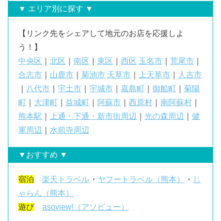
▼ エリア別に探す ▼
【リンク先をシェアして地元のお店を応援しよ
う！】
中央区
｜
北区
｜
南区
｜
東区
｜
西区
玉名市
｜
荒尾市
｜
合志市
｜
山鹿市
｜
菊池市
天草市
｜
上天草市
｜
人吉市
｜
八代市
｜
宇土市
｜
宇城市
｜
嘉島町
｜
御船町
｜
菊陽
町
｜
大津町
｜
益城町
｜
阿蘇市
｜
西原村
｜
南阿蘇村
｜
熊本駅
｜
上通・下通・新市街周辺
｜
光の森周辺
｜
健
軍周辺
｜
水前寺周辺
▼おすすめ ▼
宿泊
楽天トラベル
・
ヤフートラベル（熊本）
・
じ
ゃらん（熊本）
遊び
asoview!（アソビュー）