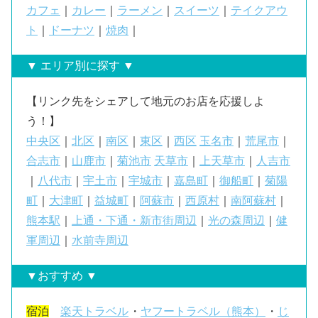
カフェ
｜
カレー
｜
ラーメン
｜
スイーツ
｜
テイクアウ
ト
｜
ドーナツ
｜
焼肉
｜
▼ エリア別に探す ▼
【リンク先をシェアして地元のお店を応援しよ
う！】
中央区
｜
北区
｜
南区
｜
東区
｜
西区
玉名市
｜
荒尾市
｜
合志市
｜
山鹿市
｜
菊池市
天草市
｜
上天草市
｜
人吉市
｜
八代市
｜
宇土市
｜
宇城市
｜
嘉島町
｜
御船町
｜
菊陽
町
｜
大津町
｜
益城町
｜
阿蘇市
｜
西原村
｜
南阿蘇村
｜
熊本駅
｜
上通・下通・新市街周辺
｜
光の森周辺
｜
健
軍周辺
｜
水前寺周辺
▼おすすめ ▼
宿泊
楽天トラベル
・
ヤフートラベル（熊本）
・
じ