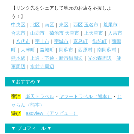
【リンク先をシェアして地元のお店を応援しよ
う！】
中央区
｜
北区
｜
南区
｜
東区
｜
西区
玉名市
｜
荒尾市
｜
合志市
｜
山鹿市
｜
菊池市
天草市
｜
上天草市
｜
人吉市
｜
八代市
｜
宇土市
｜
宇城市
｜
嘉島町
｜
御船町
｜
菊陽
町
｜
大津町
｜
益城町
｜
阿蘇市
｜
西原村
｜
南阿蘇村
｜
熊本駅
｜
上通・下通・新市街周辺
｜
光の森周辺
｜
健
軍周辺
｜
水前寺周辺
▼おすすめ ▼
宿泊
楽天トラベル
・
ヤフートラベル（熊本）
・
じ
ゃらん（熊本）
遊び
asoview!（アソビュー）
▼ プロフィール ▼