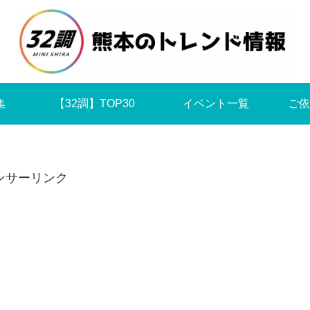
集
【32調】TOP30
イベント一覧
ご依
ンサーリンク