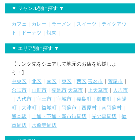
▼ ジャンル別に探す ▼
カフェ
｜
カレー
｜
ラーメン
｜
スイーツ
｜
テイクアウ
ト
｜
ドーナツ
｜
焼肉
｜
▼ エリア別に探す ▼
【リンク先をシェアして地元のお店を応援しよ
う！】
中央区
｜
北区
｜
南区
｜
東区
｜
西区
玉名市
｜
荒尾市
｜
合志市
｜
山鹿市
｜
菊池市
天草市
｜
上天草市
｜
人吉市
｜
八代市
｜
宇土市
｜
宇城市
｜
嘉島町
｜
御船町
｜
菊陽
町
｜
大津町
｜
益城町
｜
阿蘇市
｜
西原村
｜
南阿蘇村
｜
熊本駅
｜
上通・下通・新市街周辺
｜
光の森周辺
｜
健
軍周辺
｜
水前寺周辺