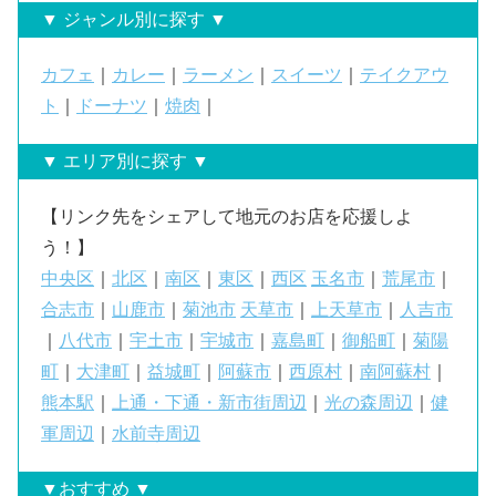
▼ ジャンル別に探す ▼
カフェ
｜
カレー
｜
ラーメン
｜
スイーツ
｜
テイクアウ
ト
｜
ドーナツ
｜
焼肉
｜
▼ エリア別に探す ▼
【リンク先をシェアして地元のお店を応援しよ
う！】
中央区
｜
北区
｜
南区
｜
東区
｜
西区
玉名市
｜
荒尾市
｜
合志市
｜
山鹿市
｜
菊池市
天草市
｜
上天草市
｜
人吉市
｜
八代市
｜
宇土市
｜
宇城市
｜
嘉島町
｜
御船町
｜
菊陽
町
｜
大津町
｜
益城町
｜
阿蘇市
｜
西原村
｜
南阿蘇村
｜
熊本駅
｜
上通・下通・新市街周辺
｜
光の森周辺
｜
健
軍周辺
｜
水前寺周辺
▼おすすめ ▼