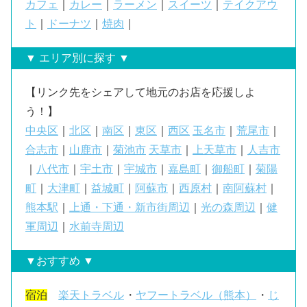
カフェ
｜
カレー
｜
ラーメン
｜
スイーツ
｜
テイクアウ
ト
｜
ドーナツ
｜
焼肉
｜
▼ エリア別に探す ▼
【リンク先をシェアして地元のお店を応援しよ
う！】
中央区
｜
北区
｜
南区
｜
東区
｜
西区
玉名市
｜
荒尾市
｜
合志市
｜
山鹿市
｜
菊池市
天草市
｜
上天草市
｜
人吉市
｜
八代市
｜
宇土市
｜
宇城市
｜
嘉島町
｜
御船町
｜
菊陽
町
｜
大津町
｜
益城町
｜
阿蘇市
｜
西原村
｜
南阿蘇村
｜
熊本駅
｜
上通・下通・新市街周辺
｜
光の森周辺
｜
健
軍周辺
｜
水前寺周辺
▼おすすめ ▼
宿泊
楽天トラベル
・
ヤフートラベル（熊本）
・
じ